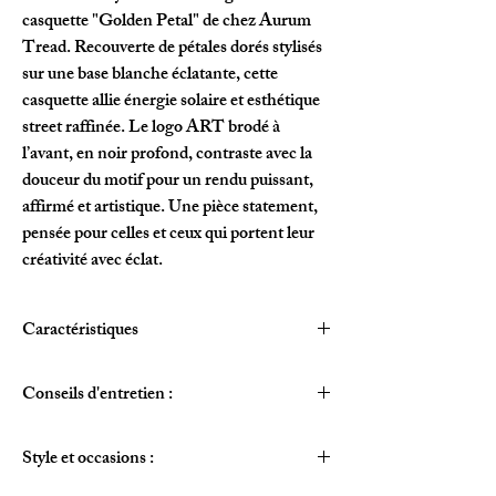
casquette
"Golden Petal"
de chez
Aurum
Tread
. Recouverte de pétales dorés stylisés
sur une base blanche éclatante, cette
casquette allie énergie solaire et esthétique
street raffinée. Le logo
ART
brodé à
l’avant, en noir profond, contraste avec la
douceur du motif pour un rendu puissant,
affirmé et artistique. Une pièce statement,
pensée pour celles et ceux qui portent leur
créativité avec éclat.
Caractéristiques
Motif all-over
"Golden Petal"
jaune vif,
Conseils d'entretien :
exclusif Aurum Tread
Broderie noire
ART
en façade, finition
1. Lavage
épaisse et impactante
Style et occasions :
Lavage à la
main uniquement
avec détergent
Coloris :
Blanc & Jaune pétal
, visière
doux
plate assortie