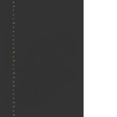
AURUM TREAD
Tri
Nouveauté
Casquette "Urban Code – Chromatic