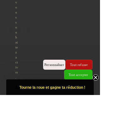
Prix
35,00 €
AURUM TREAD
🎁
Tourne la roue et gagne ta réduction !
CONTACT
:
support@aurumtread.com
Mail
Réseau sociaux :