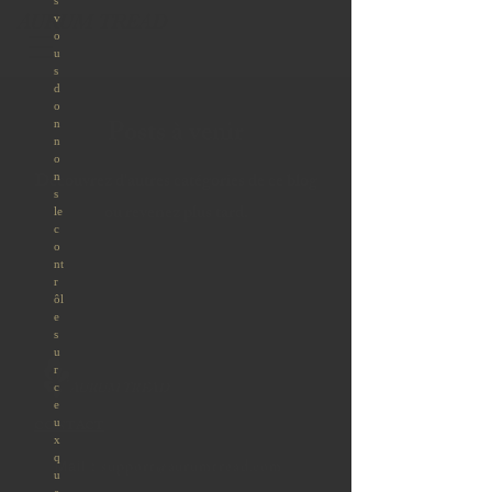
AURUM TREAD
Posts à venir
Découvrez d'autres catégories de ce blog
ou revenez plus tard.
AURUM TREAD
CONTACT
:
support@aurumtread.com
Mail